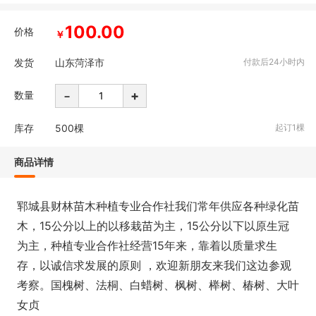
100.00
价格
￥
发货
山东菏泽市
付款后24小时内
-
+
数量
库存
500
棵
起订1棵
商品详情
郓城县财林苗木种植专业合作社我们常年供应各种绿化苗
木，15公分以上的以移栽苗为主，15公分以下以原生冠
为主，种植专业合作社经营15年来，靠着以质量求生
存，以诚信求发展的原则 ，欢迎新朋友来我们这边参观
考察。国槐树、法桐、白蜡树、枫树、榉树、椿树、大叶
女贞